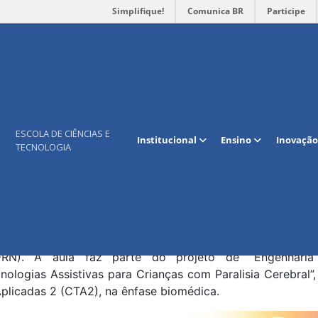
Simplifique!
Comunica BR
Participe
lusão de Crianças com Paralisia 
RN”
 ECT/UFRN
/2026 às 16h40
à
13/03/2026 às 18h20
.
ESCOLA DE CIÊNCIAS E
Institucional
Ensino
Inovação
TECNOLOGIA
e Tecnologia da UFRN será palco de uma palestra com te
 no NEI-CAp/UFRN: estudos de caso. O evento acontece n
rários T56 (16h40 às 18h).
strada pela profa. dra. Linda Carter que possui mestrado 
 no Atendimento Educacional Especializado (AEE) no Nuc
RN). A aula faz parte do projeto de “Engenharia 
logias Assistivas para Crianças com Paralisia Cerebral”, 
Aplicadas 2 (CTA2), na ênfase biomédica.