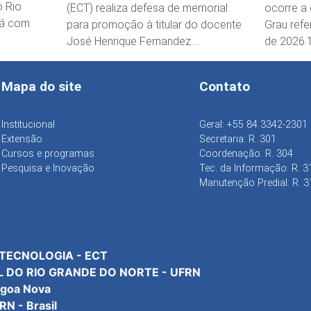
o Rio
(ECT) realiza defesa de memorial
ocorre a
tá com
para promoção à titular do docente
Grau refe
José Henrique Fernandez….
de 2026.
Mapa do site
Contato
Institucional
Geral: +55 84 3342-2301
Extensão
Secretaria: R. 301
Cursos e programas
Coordenação: R. 304
Pesquisa e Inovação
Tec. da Informação: R. 3
Manutenção Predial: R. 3
 TECNOLOGIA - ECT
L DO RIO GRANDE DO NORTE - UFRN
agoa Nova
N - Brasil