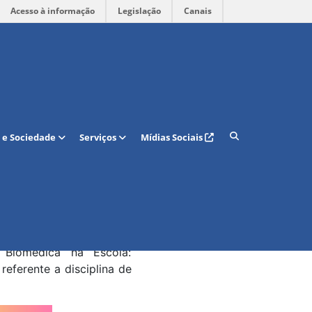
Acesso à informação
Legislação
Canais
Cerebral no
 e Sociedade
Serviços
Mídias Sociais
ma: Inclusão de crianças
o Auditório A da ECT no
e doutorado em Educação,
leo de Educação Infantil
Biomédica na Escola:
referente a disciplina de