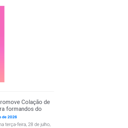
romove Colação de
ara formandos do
e Ciências e
ho de 2026
ogia
a terça-feira, 28 de julho,