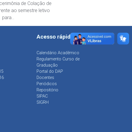
 cerimônia de Colação de
rente ao semestre letivo
1 para…
Acesso rápido
Calendário Acadêmico
Regulamento Curso de
Graduação
15
Portal do DAP
16
Docentes
Periódicos
Repositório
SIPAC
SIGRH