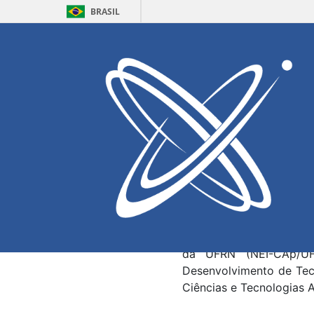
BRASIL
Palestra “Inc
NEI-CAP/UF
Local:
Auditório A |
Data e Horário:
13/03
🧠A Escola de Ciências 
com paralisia cerebral
dia 13 de março e nos ho
🧸 A palestra será mini
é pedagoga e professora
da UFRN (NEI-CAp/UF
Desenvolvimento de Tecno
Ciências e Tecnologias 