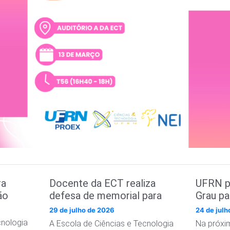
ra
Docente da ECT realiza
UFRN p
ão
defesa de memorial para
Grau p
promoção à classe Titular
curso d
29 de julho de 2026
24 de jul
Tecnol
cnologia
A Escola de Ciências e Tecnologia
Na próxim