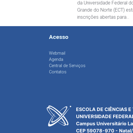
da Universidade Federal d
Grande do Norte (ECT) es
inscrições abertas para…
Acesso
Webmail
Agenda
Central de Serviços
Contatos
ESCOLA DE CIÊNCIAS E
UNIVERSIDADE FEDERA
Campus Universitário L
CEP 59078-970 - Natal/R