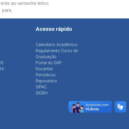
rente ao semestre letivo
1 para…
Acesso rápido
Calendário Acadêmico
Regulamento Curso de
Graduação
15
Portal do DAP
16
Docentes
Periódicos
Repositório
SIPAC
SIGRH