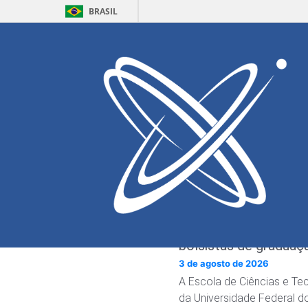
BRASIL
Seleção para 
Inscrições
de 09/05/
Serão selecionados 8 
Tecnologia. A remuner
prh32anp@gmail.com
Edital completo
aqui.
ECT abre seleção pa
bolsistas de graduaç
3 de agosto de 2026
A Escola de Ciências e Te
da Universidade Federal d