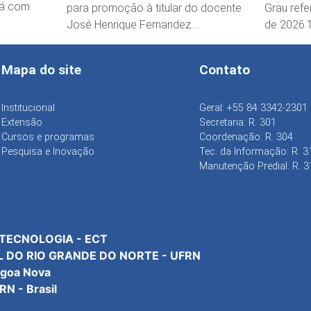
tá com
para promoção à titular do docente
Grau refe
José Henrique Fernandez….
de 2026.
Mapa do site
Contato
Institucional
Geral: +55 84 3342-2301
Extensão
Secretaria: R. 301
Cursos e programas
Coordenação: R. 304
Pesquisa e Inovação
Tec. da Informação: R. 3
Manutenção Predial: R. 3
 TECNOLOGIA - ECT
L DO RIO GRANDE DO NORTE - UFRN
agoa Nova
N - Brasil