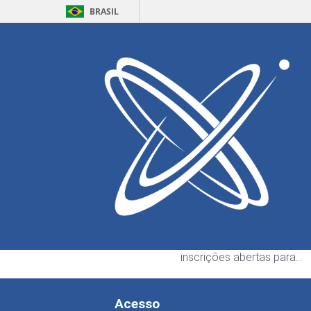
BRASIL
Home
Defesa
Eventos
Alana Driziê 
Escrito por:
Gyovanny Si
ECT abre seleção pa
bolsistas de graduaç
3 de agosto de 2026
A Escola de Ciências e Te
da Universidade Federal d
Grande do Norte (ECT) es
inscrições abertas para…
Acesso