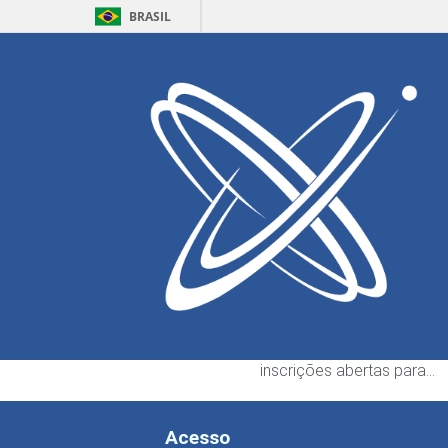
BRASIL
Home
Defesa
Eventos
Fabio Jose Pi
Escrito por:
Gyovanny Si
ECT abre seleção pa
bolsistas de graduaç
3 de agosto de 2026
A Escola de Ciências e Te
da Universidade Federal d
Grande do Norte (ECT) es
inscrições abertas para…
Acesso