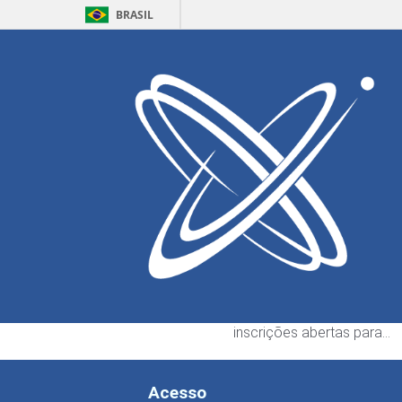
BRASIL
Home
Defesa
Eventos
Salete Martin
Escrito por:
Gyovanny Si
ECT abre seleção pa
bolsistas de graduaç
3 de agosto de 2026
A Escola de Ciências e Te
da Universidade Federal d
Grande do Norte (ECT) es
inscrições abertas para…
Acesso