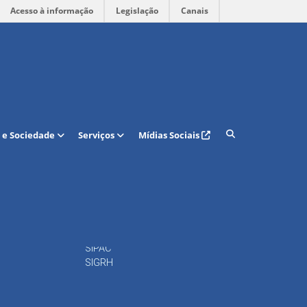
Acesso à informação
Legislação
Canais
Acesso rápido
 e Sociedade
Serviços
Mídias Sociais
Calendário Acadêmico
Regulamento Curso de
Graduação
15
Portal do DAP
16
Docentes
Periódicos
Repositório
SIPAC
SIGRH