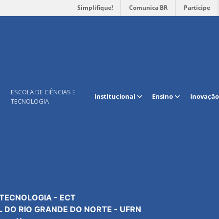
Simplifique!
Comunica BR
Participe
Mapa do site
Contato
ESCOLA DE CIÊNCIAS E
Institucional
Ensino
Inovação
TECNOLOGIA
Institucional
Geral: +55 84 3342-2301
Extensão
Secretaria: R. 301
Cursos e programas
Coordenação: R. 304
Pesquisa e Inovação
Tec. da Informação: R. 3
Manutenção Predial: R. 3
 TECNOLOGIA - ECT
L DO RIO GRANDE DO NORTE - UFRN