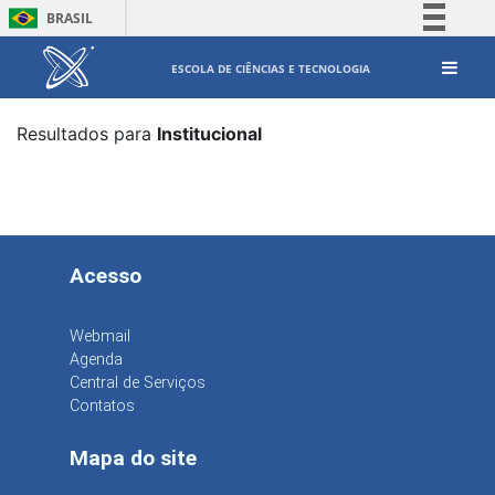
BRASIL
Simplifique!
ESCOLA DE CIÊNCIAS E TECNOLOGIA
Comunica BR
Participe
Resultados para
Institucional
Acesso à informação
Legislação
Canais
Acesso
Webmail
Agenda
Central de Serviços
Contatos
Mapa do site