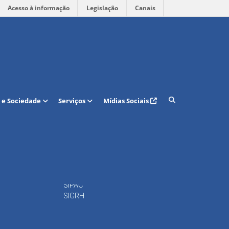
Acesso à informação
Legislação
Canais
Acesso rápido
 e Sociedade
Serviços
Mídias Sociais
Calendário Acadêmico
Regulamento Curso de
Graduação
15
Portal do DAP
16
Docentes
Periódicos
Repositório
SIPAC
SIGRH