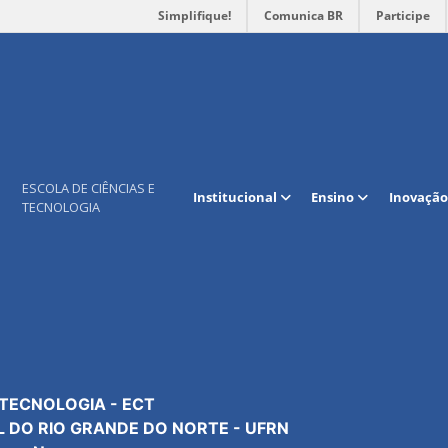
Simplifique!
Comunica BR
Participe
Mapa do site
Contato
ESCOLA DE CIÊNCIAS E
Institucional
Ensino
Inovação
TECNOLOGIA
Institucional
Geral: +55 84 3342-2301
Extensão
Secretaria: R. 301
Cursos e programas
Coordenação: R. 304
Pesquisa e Inovação
Tec. da Informação: R. 3
Manutenção Predial: R. 3
 TECNOLOGIA - ECT
L DO RIO GRANDE DO NORTE - UFRN